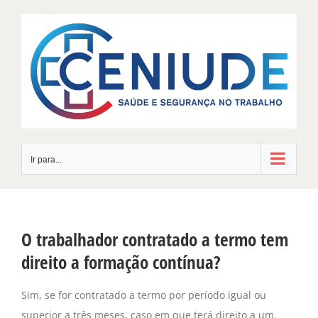
Skip
to
content
Ir para...
O trabalhador contratado a termo tem
direito a formação contínua?
Sim, se for contratado a termo por período igual ou
superior a três meses, caso em que terá direito a um