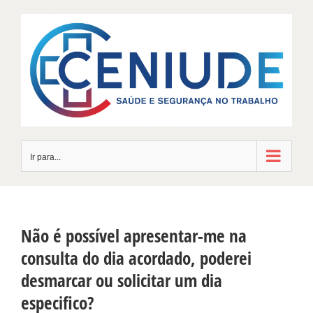
Skip
to
content
Ir para...
Não é possível apresentar-me na
consulta do dia acordado, poderei
desmarcar ou solicitar um dia
especifico?